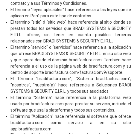
contrato y a sus Términos y Condiciones.
El término "leyes aplicables" hace referencia a las leyes que se
aplican en Perú para este tipo de contratos.
El término "sitio" ó "sitio web" hace referencia al sitio donde se
prestan todos los servicios que BRADI SYSTEMS & SECURITY
E.I.R.L. ofrece, sin tener en cuenta posibles terceros
relacionados con BRADI SYSTEMS & SECURITY E.I.R.L..
El término "servicio" o “servicios” hace referencia a la aplicación
que ofrece BRADI SYSTEMS & SECURITY E.I.R.L. en su sitio web
y que opera desde el dominio bradifactura.com. También hace
referencia a el uso de la página web de bradifactura.com y su
centro de soporte bradifactura.com/facturacionv9/soporte.
El Término "bradifactura.com", "Sistema bradifactura.com",
"nosotros", "nuestro(a)" hace referencia a Soluciones BRADI
SYSTEMS & SECURITY E.I.R.L. y todos sus asociados.
El término "Sistema" hace referencia a la plataforma web
usada por bradifactura.com para prestar su servicio, incluido el
software que usa la plataforma y todos sus contenidos.
El término "Aplicación" hace referencia al software que ofrece
bradifactura.com como servicio a en su sitio
app.bradifactura.com